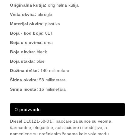
Originalna kutija:
originalna kutija
Vrsta okvira:
okrugle
Materijal okvira:
plastika
Boja - kod boje:
01T
Boja u slovima:
crna
Boja okvira:
black
Boja stakla:
blue
Dužina drške:
140 milimetara
Širina okvira:
58 milimetara
Širina mosta:
16 milimetara
O proizvodu
Diesel DL0121-58-01T naočare za sunce su veoma
šarmantne, elegantne, sofisticirane i neodoljive, a
namenjene su prefinjenim ženama koje vole modu.