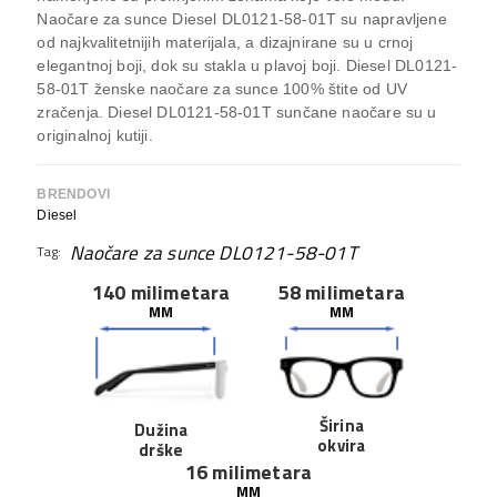
Naočare za sunce Diesel DL0121-58-01T su napravljene
od najkvalitetnijih materijala, a dizajnirane su u crnoj
elegantnoj boji, dok su stakla u plavoj boji. Diesel DL0121-
58-01T ženske naočare za sunce 100% štite od UV
zračenja. Diesel DL0121-58-01T sunčane naočare su u
originalnoj kutiji.
BRENDOVI
Diesel
Naočare za sunce DL0121-58-01T
Tag:
140 milimetara
58 milimetara
MM
MM
Širina
Dužina
okvira
drške
16 milimetara
MM