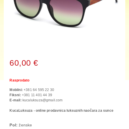
60,00 €
Rasprodato
Mobilni:
+381 64 595 22 30
Fiksni:
+381 11 401 44 39
E-mail:
kucaluksuza@gmail.com
KucaLuksuza - online prodavnica luksuznih naočara za sunce
Pol:
ženske