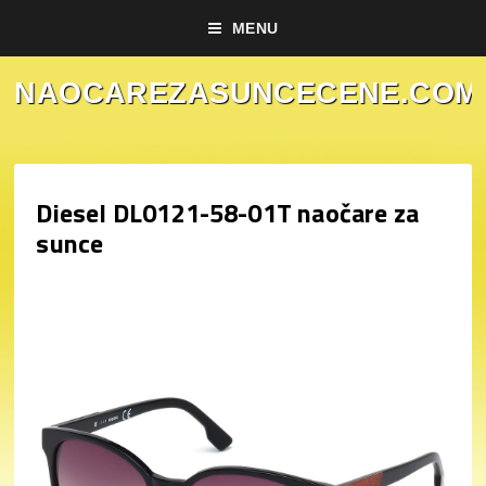
MENU
NAOCAREZASUNCECENE.COM
Diesel DL0121-58-01T naočare za
sunce
KucaLuskuza prodavnica naočara za sunce