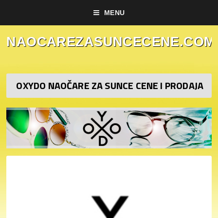
MENU
NAOCAREZASUNCECENE.COM
OXYDO NAOČARE ZA SUNCE CENE I PRODAJA
KucaLuskuza prodavnica naočara za sunce